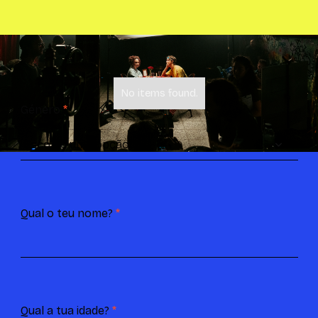
No items found.
Género
*
Qual o teu nome?
*
Qual a tua idade?
*