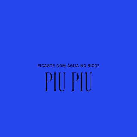
FICASTE COM ÁGUA NO BICO?
P
I
U
P
I
U